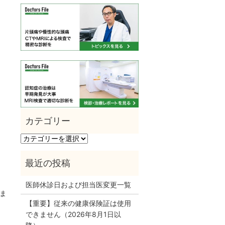
カ
テ
ゴ
リ
ー
医師休診日および担当医変更一覧
ま
【重要】従来の健康保険証は使用
。
できません（2026年8月1日以