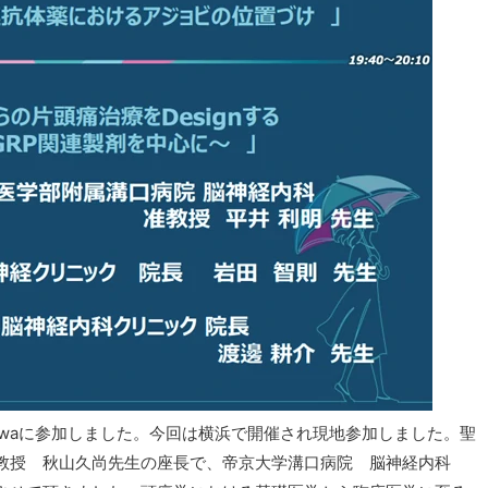
 in Kanagawaに参加しました。今回は横浜で開催され現地参加しました。聖
教授 秋山久尚先生の座長で、帝京大学溝口病院 脳神経内科