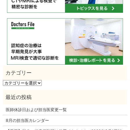
カ
テ
ゴ
リ
ー
医師休診日および担当医変更一覧
8月の担当医カレンダー