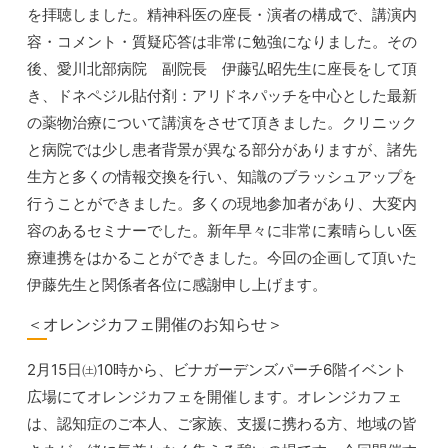
を拝聴しました。精神科医の座長・演者の構成で、講演内
容・コメント・質疑応答は非常に勉強になりました。その
後、愛川北部病院 副院長 伊藤弘昭先生に座長をして頂
き、ドネペジル貼付剤：アリドネパッチを中心とした最新
の薬物治療について講演をさせて頂きました。クリニック
と病院では少し患者背景が異なる部分がありますが、諸先
生方と多くの情報交換を行い、知識のブラッシュアップを
行うことができました。多くの現地参加者があり、大変内
容のあるセミナーでした。新年早々に非常に素晴らしい医
療連携をはかることができました。今回の企画して頂いた
伊藤先生と関係者各位に感謝申し上げます。
＜オレンジカフェ開催のお知らせ＞
2月15日㈯10時から、ビナガーデンズパーチ6階イベント
広場にてオレンジカフェを開催します。オレンジカフェ
は、認知症のご本人、ご家族、支援に携わる方、地域の皆