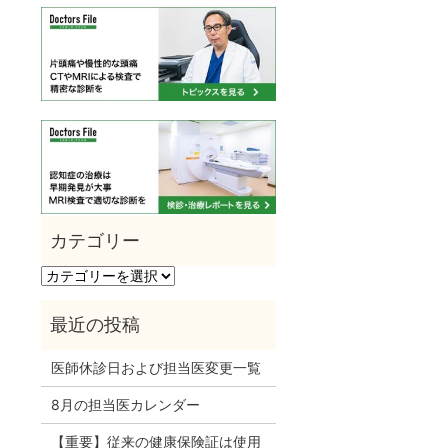
カ
テ
ゴ
リ
ー
医師休診日および担当医変更一覧
8月の担当医カレンダー
【重要】従来の健康保険証は使用