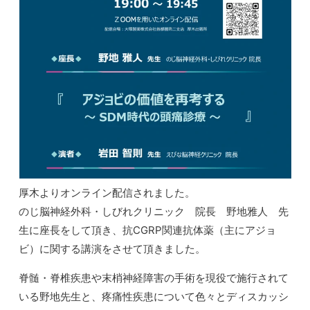
厚木よりオンライン配信されました。
のじ脳神経外科・しびれクリニック 院長 野地雅人 先
生に座長をして頂き、抗CGRP関連抗体薬（主にアジョ
ビ）に関する講演をさせて頂きました。
脊髄・脊椎疾患や末梢神経障害の手術を現役で施行されて
いる野地先生と、疼痛性疾患について色々とディスカッシ