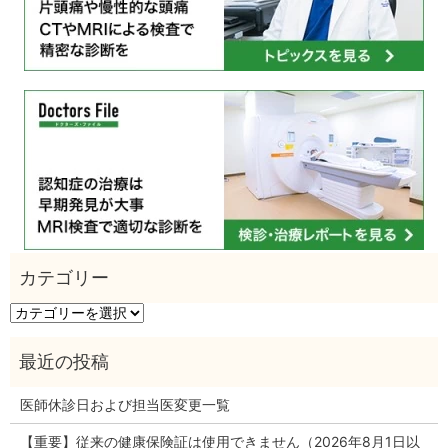
カ
テ
ゴ
リ
ー
医師休診日および担当医変更一覧
【重要】従来の健康保険証は使用できません（2026年8月1日以