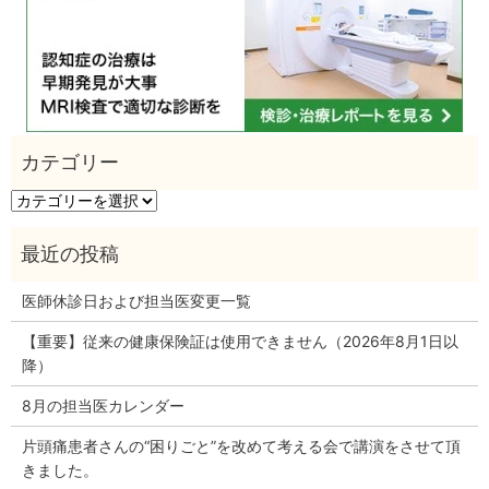
カ
テ
ゴ
リ
ー
医師休診日および担当医変更一覧
【重要】従来の健康保険証は使用できません（2026年8月1日以
降）
8月の担当医カレンダー
片頭痛患者さんの“困りごと”を改めて考える会で講演をさせて頂
きました。