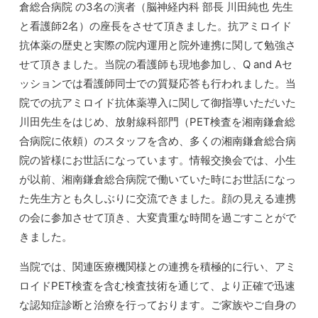
倉総合病院 の3名の演者（脳神経内科 部長 川田純也 先生
と看護師2名）の座長をさせて頂きました。抗アミロイド
抗体薬の歴史と実際の院内運用と院外連携に関して勉強さ
せて頂きました。当院の看護師も現地参加し、Q and Aセ
ッションでは看護師同士での質疑応答も行われました。当
院での抗アミロイド抗体薬導入に関して御指導いただいた
川田先生をはじめ、放射線科部門（PET検査を湘南鎌倉総
合病院に依頼）のスタッフを含め、多くの湘南鎌倉総合病
院の皆様にお世話になっています。情報交換会では、小生
が以前、湘南鎌倉総合病院で働いていた時にお世話になっ
た先生方とも久しぶりに交流できました。顔の見える連携
の会に参加させて頂き、大変貴重な時間を過ごすことがで
きました。
当院では、関連医療機関様との連携を積極的に行い、アミ
ロイドPET検査を含む検査技術を通じて、より正確で迅速
な認知症診断と治療を行っております。ご家族やご自身の