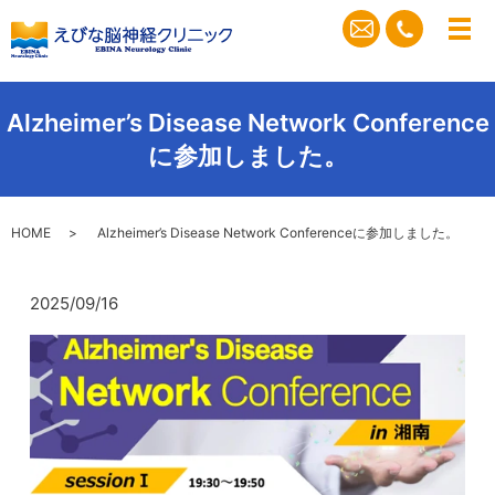
メ
Alzheimer’s Disease Network Conference
に参加しました。
HOME
Alzheimer’s Disease Network Conferenceに参加しました。
2025/09/16