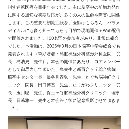
指す連携医療を目指す会でした。主に脳卒中の前触れ発作
に関する適切な初期対応が、多くの人の生命や障害に関係
します。この重要な初期症状を、医師はもちろん、パラメ
ディカルにも多く知ってもらう目的で現地開催＋Web配信
で開催されました。100名弱の参加者があり、非常に盛会
でした。本活動は、2026年3月の日本脳卒中学会総会でも
発表されます（筆頭著者：島脳神経外科整形外科医院 院
長 島浩史 先生）。本会の開催にあたり、コアメンバー
として御尽力して頂いた、島先生と新百合ヶ丘総合病院
脳卒中センター長 長谷川泰弘 先生、たぐち脳神経クリ
ニック 院長 田口博基 先生、たまがわクリニック 院
長 玉川聡 先生、保土ヶ谷脳神経外科クリニック 理事
長 日暮雅一 先生と本会終了後に記念撮影させて頂きま
した。