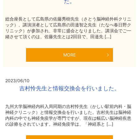
た。
総合座長として広島県の佐藤秀樹先生（さとう脳神経外科クリニ
ック）、講演演者として広島県の田邉智之先生（たなべ春日野ク
リニック）が参加され、非常に盛会となりました。講演会でご一
緒させて頂くのは、佐藤先生とは2回目で、田邉先 […]
MORE
2023/06/10
吉村怜先生と情報交換会を行いました。
九州大学脳神経内科入局同期の吉村怜先生（かしい駅前内科・脳
神経クリニック）と情報交換会を行いました。吉村先生は脳神経
内科の中でも神経免疫学が専門ですが、現在は幅広い脳神経疾患
の診療をされています。神経免疫学は、「神経系と […]