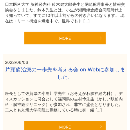
日本医科大学 脳神経内科 鈴木健太郎先生と尾崎聡理事長と情報交
換会をしました。鈴木先生とは、小生が湘南鎌倉総合病院時代よ
り知っていて、すでに10年以上前からの付き合いになります。 現
在はエリート街道を爆進中で、世界でもト […]
MORE
2023/06/06
片頭痛治療の一歩先を考える会 on Webに参加しま
した。
座長として佐賀県の小副川学先生（おそえがわ脳神経内科）、デ
ィスカッションに司会として福岡県の吉村怜先生（かしい駅前内
科・脳神経クリニック）が参加され、非常に盛会となりました。
二人とも九州大学病院に勤務している時に御一緒 […]
MORE